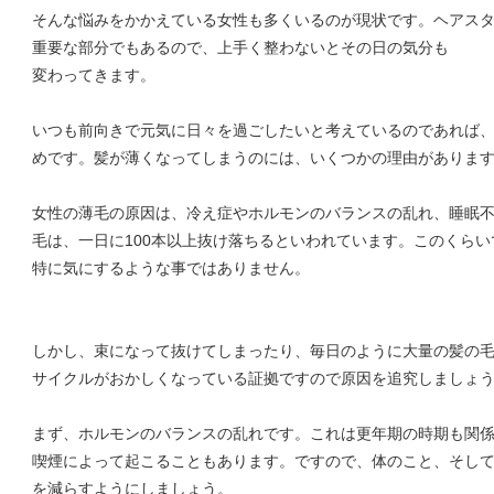
そんな悩みをかかえている女性も多くいるのが現状です。ヘアス
重要な部分でもあるので、上手く整わないとその日の気分も
変わってきます。
いつも前向きで元気に日々を過ごしたいと考えているのであれば
めです。髪が薄くなってしまうのには、いくつかの理由がありま
女性の薄毛の原因は、冷え症やホルモンのバランスの乱れ、睡眠
毛は、一日に100本以上抜け落ちるといわれています。このくら
特に気にするような事ではありません。
しかし、束になって抜けてしまったり、毎日のように大量の髪の
サイクルがおかしくなっている証拠ですので原因を追究しましょ
まず、ホルモンのバランスの乱れです。これは更年期の時期も関
喫煙によって起こることもあります。ですので、体のこと、そし
を減らすようにしましょう。